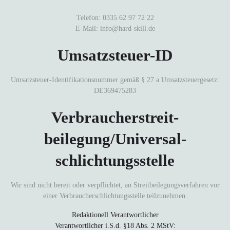
Telefon: 0335 62 97 72 22
E-Mail: info@hard-skill.de
Umsatzsteuer-ID
Umsatzsteuer-Identifikationsnummer gemäß § 27 a Umsatzsteuergesetz:
DE369475283
Verbraucher­streit­
beilegung/Universal­
schlichtungs­stelle
Wir sind nicht bereit oder verpflichtet, an Streitbeilegungsverfahren vor
einer Verbraucherschlichtungsstelle teilzunehmen.
Redaktionell Verantwortlicher
Verantwortlicher i.S.d. §18 Abs. 2 MStV: