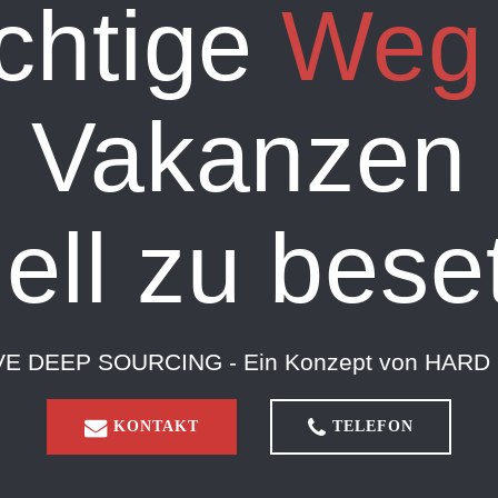
ichtige
Weg
Vakanzen
ell zu bese
VE DEEP SOURCING - Ein Konzept von HARD 
KONTAKT
TELEFON