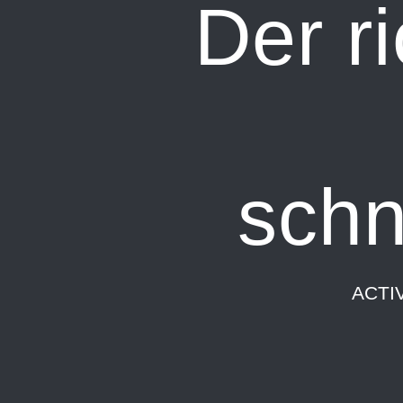
Der r
schn
ACTI