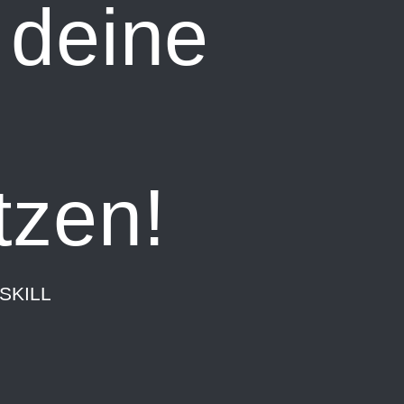
deine
tzen!
SKILL